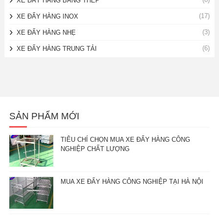
XE ĐẨY HÀNG BẰNG THÉP
(17)
XE ĐẨY HÀNG INOX
(3)
XE ĐẨY HÀNG NHẸ
(6)
XE ĐẨY HÀNG TRUNG TẢI
SẢN PHẨM MỚI
TIÊU CHÍ CHỌN MUA XE ĐẨY HÀNG CÔNG
NGHIỆP CHẤT LƯỢNG
MUA XE ĐẨY HÀNG CÔNG NGHIỆP TẠI HÀ NỘI