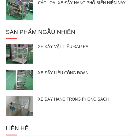
CÁC LOẠI XE ĐẨY HÀNG PHỔ BIẾN HIỆN NAY
SẢN PHẨM NGẪU NHIÊN
XE ĐẨY VẬT LIỆU ĐẦU RA
XE ĐẨY LIỆU CÔNG ĐOẠN
XE ĐẨY HÀNG TRONG PHÒNG SẠCH
LIÊN HỆ