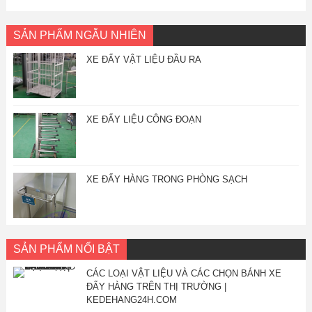
SẢN PHẨM NGẪU NHIÊN
XE ĐẨY VẬT LIỆU ĐẦU RA
XE ĐẨY LIỆU CÔNG ĐOẠN
XE ĐẨY HÀNG TRONG PHÒNG SẠCH
SẢN PHẨM NỔI BẬT
CÁC LOẠI VẬT LIỆU VÀ CÁC CHỌN BÁNH XE
ĐẨY HÀNG TRÊN THỊ TRƯỜNG |
KEDEHANG24H.COM