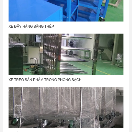
XE ĐẨY HÀNG BẰNG THÉP
XE TREO SẢN PHẨM TRONG PHÒNG SẠCH