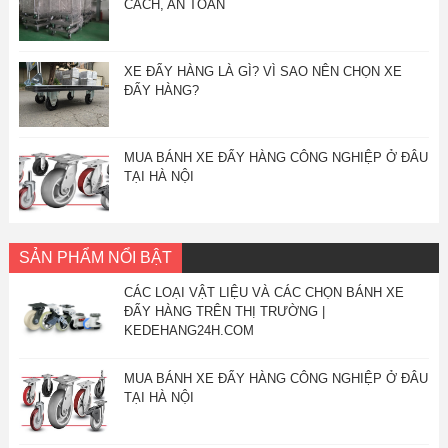
CÁCH, AN TOÀN
XE ĐẨY HÀNG LÀ GÌ? VÌ SAO NÊN CHỌN XE
ĐẨY HÀNG?
MUA BÁNH XE ĐẨY HÀNG CÔNG NGHIỆP Ở ĐÂU
TẠI HÀ NỘI
SẢN PHẨM NỔI BẬT
CÁC LOẠI VẬT LIỆU VÀ CÁC CHỌN BÁNH XE
ĐẨY HÀNG TRÊN THỊ TRƯỜNG |
KEDEHANG24H.COM
MUA BÁNH XE ĐẨY HÀNG CÔNG NGHIỆP Ở ĐÂU
TẠI HÀ NỘI