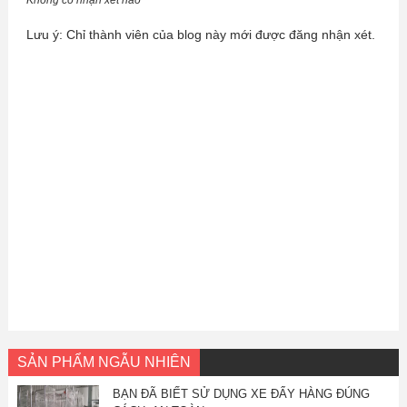
Không có nhận xét nào
Lưu ý: Chỉ thành viên của blog này mới được đăng nhận xét.
SẢN PHẨM NGẪU NHIÊN
BẠN ĐÃ BIẾT SỬ DỤNG XE ĐẨY HÀNG ĐÚNG