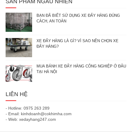
SẢN PHẨM NGẪU NHIÊN
BẠN ĐÃ BIẾT SỬ DỤNG XE ĐẨY HÀNG ĐÚNG
CÁCH, AN TOÀN
XE ĐẨY HÀNG LÀ GÌ? VÌ SAO NÊN CHỌN XE
ĐẨY HÀNG?
MUA BÁNH XE ĐẨY HÀNG CÔNG NGHIỆP Ở ĐÂU
TẠI HÀ NỘI
LIÊN HỆ
- Hotline: 0975 263 289
- Email: kinhdoanh@cokhimha.com
- Web: xedayhang247.com