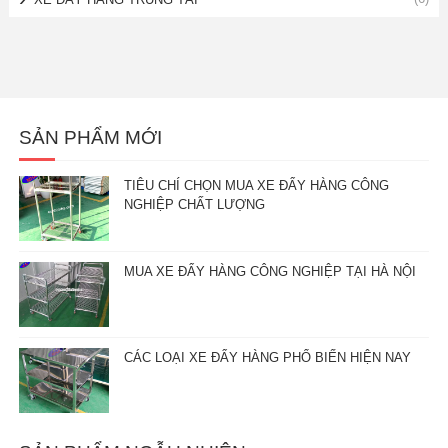
SẢN PHẨM MỚI
TIÊU CHÍ CHỌN MUA XE ĐẨY HÀNG CÔNG
NGHIỆP CHẤT LƯỢNG
MUA XE ĐẨY HÀNG CÔNG NGHIỆP TẠI HÀ NỘI
CÁC LOẠI XE ĐẨY HÀNG PHỔ BIẾN HIỆN NAY